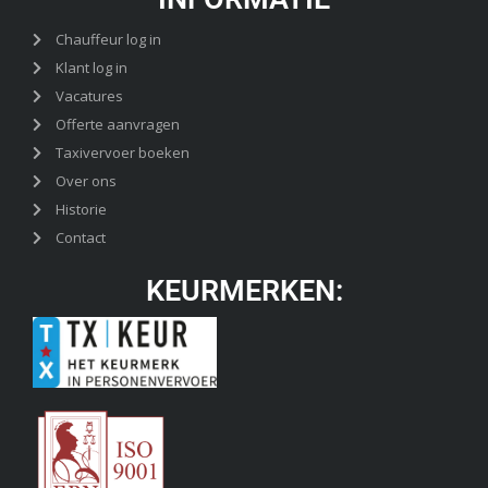
Chauffeur log in
Klant log in
Vacatures
Offerte aanvragen
Taxivervoer boeken
Over ons
Historie
Contact
KEURMERKEN: