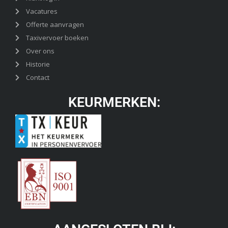
Vacatures
Offerte aanvragen
Taxivervoer boeken
Over ons
Historie
Contact
KEURMERKEN: