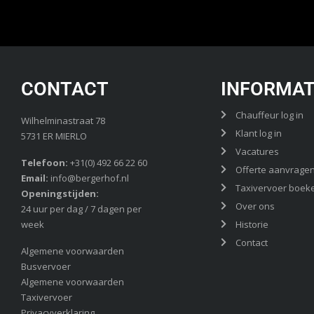
CONTACT
INFORMAT
Chauffeur log in
Wilhelminastraat 78
Klant log in
5731 ER MIERLO
Vacatures
Telefoon:
+31(0) 492 66 22 60
Offerte aanvrage
Email:
info@bergerhof.nl
Taxivervoer boek
Openingstijden:
Over ons
24 uur per dag / 7 dagen per
week
Historie
Contact
Algemene voorwaarden
Busvervoer
Algemene voorwaarden
Taxivervoer
Privacyverklaring