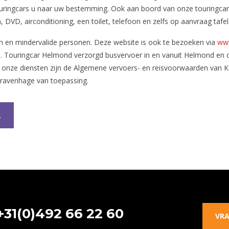
 touringcars u naar uw bestemming. Ook aan boord van onze touringca
VD, airconditioning, een toilet, telefoon en zelfs op aanvraag tafel
en en mindervalide personen. Deze website is ook te bezoeken via
www
.
Touringcar Helmond verzorgd busvervoer in en vanuit Helmond en 
al onze diensten zijn de Algemene vervoers- en reisvoorwaarden van
 Gravenhage van toepassing.
L
+31(0)492 66 22 60
VRA