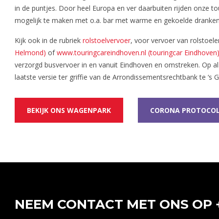
in de puntjes. Door heel Europa en ver daarbuiten rijden onze
mogelijk te maken met o.a. bar met warme en gekoelde dranken, D
Kijk ook in de rubriek
rolstoelvervoer
, voor vervoer van rolstoel
Helmond)
of
www.touringcareindhoven.nl (touringcar Eindhoven)
verzorgd busvervoer in en vanuit Eindhoven en omstreken. Op 
laatste versie ter griffie van de Arrondissementsrechtbank te ‘s
BEKIJK ONS WAGENPARK
CORONA PROTOCO
NEEM CONTACT MET ONS OP