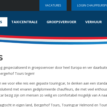
VACATURES
LOGIN CHAUFFEURSP
S
TAXICENTRALE
GROEPSVERVOER
VERHUUR
S
g gespecialiseerd in groepsvervoer door heel Europa en ver daarbuit
 Bergerhof Tours tegen!
 voor elke reis een gepaste touringcar, te denken aan een standaar
tsluitend met ervaren gediplomeerde chauffeurs, die met veel enthous
car bezig zijn om mensen zo veilig en comfortabel mogelijk van A naa
gtocht in eigen land, Bergerhof Tours, Touringcar Helmond en Touri