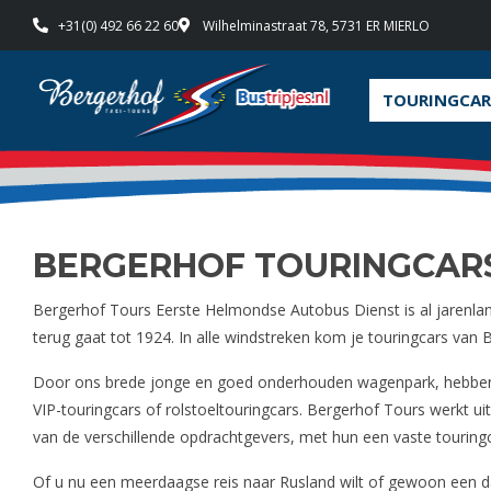
+31(0) 492 66 22 60
Wilhelminastraat 78, 5731 ER MIERLO
TOURINGCAR
BERGERHOF TOURINGCAR
Bergerhof Tours Eerste Helmondse Autobus Dienst is al jarenlan
terug gaat tot 1924. In alle windstreken kom je touringcars van
Door ons brede jonge en goed onderhouden wagenpark, hebben we
VIP-touringcars of rolstoeltouringcars. Bergerhof Tours werkt ui
van de verschillende opdrachtgevers, met hun een vaste touring
Of u nu een meerdaagse reis naar Rusland wilt of gewoon een da