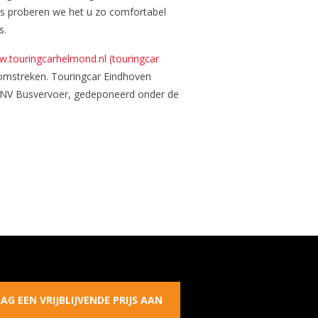
rs proberen we het u zo comfortabel
s.
.touringcarhelmond.nl (touringcar
omstreken. Touringcar Eindhoven
 KNV Busvervoer, gedeponeerd onder de
AG EEN VRIJBLIJVENDE PRIJS AAN