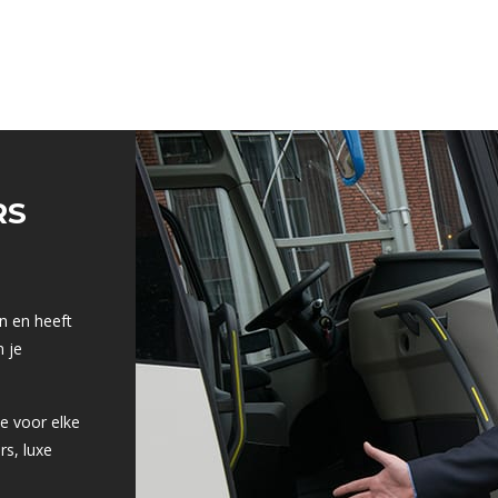
RS
n en heeft
m je
e voor elke
rs, luxe