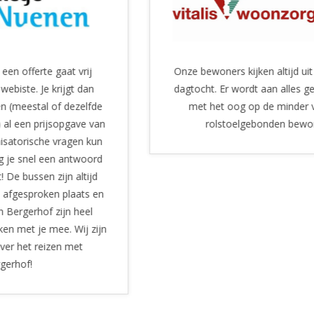
Onze bewoners kijken altijd uit naar iedere
Berg
dagtocht. Er wordt aan alles gedacht. Alles
uitste
met het oog op de minder valide en
taxive
rolstoelgebonden bewoners.
klanten z