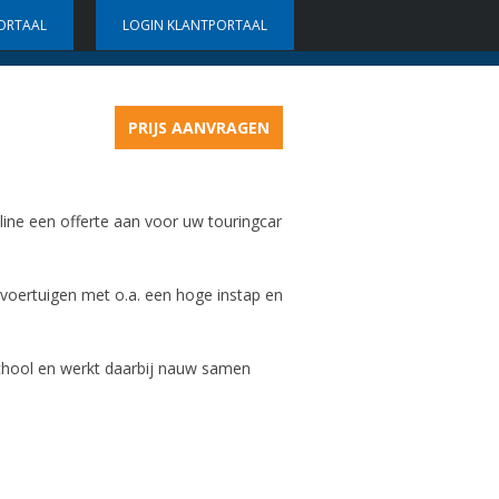
ORTAAL
LOGIN KLANTPORTAAL
Vriendelijke & behulpzame chauffeurs
R
VERHUUR
CONTACT
PRIJS AANVRAGEN
nline een offerte aan voor uw touringcar
 voertuigen met o.a. een hoge instap en
school en werkt daarbij nauw samen