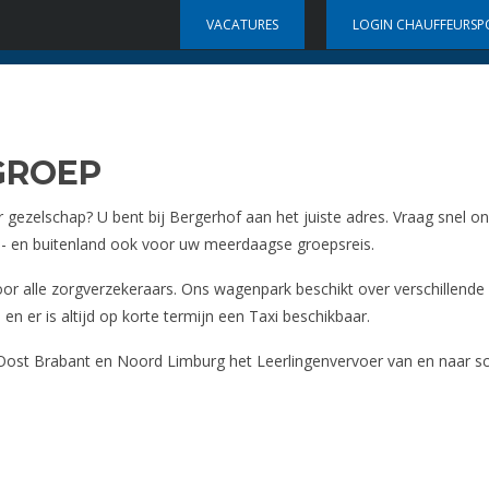
VACATURES
LOGIN CHAUFFEURSP
973
Voordelige tarieven
TOURINGCARS
TAXICENTRALE
GROEPSVERVOE
GROEP
r gezelschap? U bent bij Bergerhof aan het juiste adres. Vraag snel o
nnen- en buitenland ook voor uw meerdaagse groepsreis.
oor alle zorgverzekeraars. Ons wagenpark beschikt over verschillende
 en er is altijd op korte termijn een Taxi beschikbaar.
d-Oost Brabant en Noord Limburg het Leerlingenvervoer van en naar 