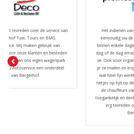
Het indienen van een offerte gaat vrij
eenvoudig via de webiste. Je krijgt dan
binnen enkele dagen (meestal of dezelfde
dag of de dag erna) al een prijsopgave van
ze. Ook voor organisatorische vragen kun
je ze mailen en krijg je snel een antwoord
wat heel fijn werkt! De bussen zijn altijd
netjes op tijd op de afgesproken plaats en
de chauffeurs van Bergerhof zijn heel
toegankelijk en denken met je mee. Wij zijn
erg tevreden over het reizen met
Bergerhof!