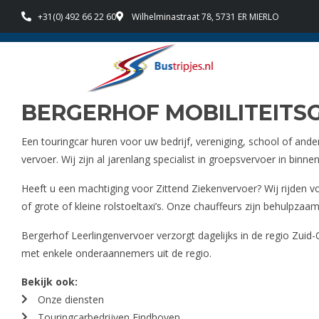
+31(0) 492 66 22 60
Wilhelminastraat 78, 5731 ER MIERLO
wust wagenpark
Familie bedrijf sinds 1
BERGERHOF MOBILITEITS
Een touringcar huren voor uw bedrijf, vereniging, school of ande
vervoer. Wij zijn al jarenlang specialist in groepsvervoer in bi
Heeft u een machtiging voor Zittend Ziekenvervoer? Wij rijden v
of grote of kleine rolstoeltaxi’s. Onze chauffeurs zijn behulpzaam
Bergerhof Leerlingenvervoer verzorgt dagelijks in de regio Zui
met enkele onderaannemers uit de regio.
Bekijk ook:
Onze diensten
Touringcarbedrijven Eindhoven