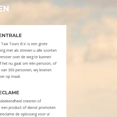
EN
CENTRALE
Taxi Tours B.V. is een grote
ng met als streven u alle soorten
ervoer over de weg te kunnen
Of het nu gaat om één persoon, of
 van 300 personen, wij leveren
voer op maat.
RECLAME
sbekendheid crieeren of
, een product of dienst promoten
ireclame de oplossing voor u!