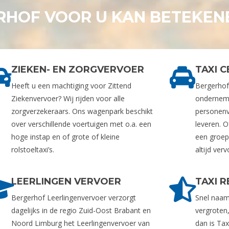
RHOF VOOR U KAN BETEKEN
ZIEKEN- EN ZORGVERVOER
TAXI 
Heeft u een machtiging voor Zittend
Bergerhof 
Ziekenvervoer? Wij rijden voor alle
ondernemi
zorgverzekeraars. Ons wagenpark beschikt
personenv
over verschillende voertuigen met o.a. een
leveren. 
hoge instap en of grote of kleine
een groep
rolstoeltaxi’s.
altijd ver
LEERLINGEN VERVOER
TAXI 
Bergerhof Leerlingenvervoer verzorgt
Snel naam
dagelijks in de regio Zuid-Oost Brabant en
vergroten
Noord Limburg het Leerlingenvervoer van
dan is Tax