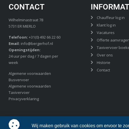
CONTACT
INFORMAT
Chauffeur log in
Wilhelminastraat 78
Klant log in
5731 ER MIERLO
Vacatures
Telefoon:
+31(0) 492 66 22 60
Offerte aanvrage
Email:
info@bergerhof.nl
Taxivervoer boek
Openingstijden:
Over ons
24 uur per dag / 7 dagen per
week
Historie
Contact
Algemene voorwaarden
Busvervoer
Algemene voorwaarden
Taxivervoer
Privacyverklaring
© 2026 Bergerhof touringcars | Alle rechten voorbehouden.
Wij maken gebruik van cookies om ervoor te zorg