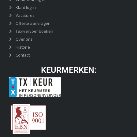
Klant log in
Vacatures
Offerte aanvragen
Taxivervoer boeken
Over ons
Historie
Contact
KEURMERKEN: