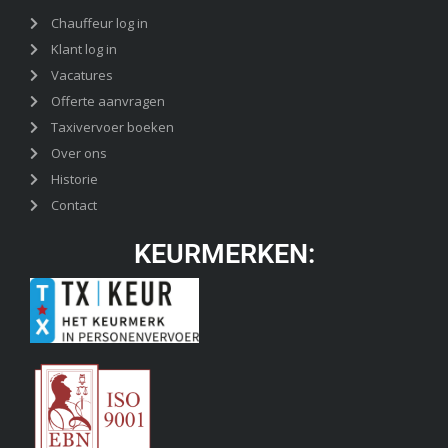
Chauffeur log in
Klant log in
Vacatures
Offerte aanvragen
Taxivervoer boeken
Over ons
Historie
Contact
KEURMERKEN: